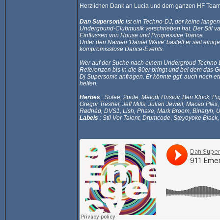
Herzlichen Dank an Lucia und dem ganzen HF Team - 
Dan Supersonic
ist ein Techno-DJ, der keine langen
Undergound-Clubmusik verschrieben hat. Der Stil var
Einflüssen von House und Progressive Trance.
Unter den Namen 'Daniel Wave' bastelt er seit eini
kompromisslose Dance-Events.
Wer auf der Suche nach einem Undergroud Techno DJ
Referenzen bis in die 80er bringt und bei dem das Gel
Dj Supersonic anfragen. Er könnte ggf. auch noch e
helfen.
Heroes
: Solee, 2pole, Metodi Hristov, Ben Klock, P
Gregor Tresher, Jeff Mills, Julian Jeweil, Maceo Plex
Rødhåd, DVS1, Lish, Phaxe, Mark Broom, Binaryh, Unde
Labels
: Stil Vor Talent, Drumcode
,
Steyoyoke Black, M