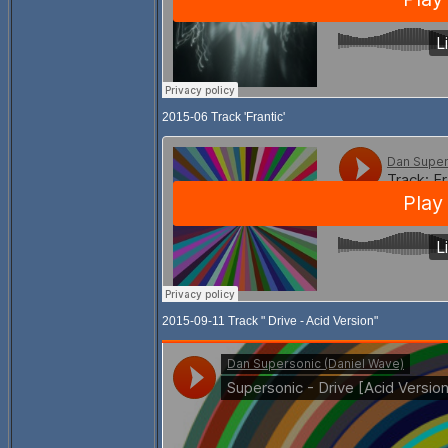
2015-06 Track 'Frantic'
2015-09-11 Track " Drive - Acid Version"