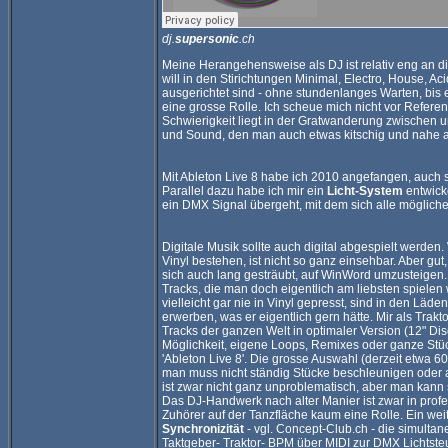
dj.
supersonic
.ch
Meine Herangehensweise als DJ ist relativ eng an di
will in den Stirichtungen Minimal, Electro, House, Ac
ausgerichtet sind - ohne stundenlanges Warten, bis 
eine grosse Rolle. Ich scheue mich nicht vor Refer
Schwierigkeit liegt in der Gratwanderung zwischen u
und Sound, den man auch etwas kitschig und nahe a
Mit Ableton Live 8 habe ich 2010 angefangen, auch 
Parallel dazu habe ich mir ein
Licht-System
entwick
ein DMX Signal übergeht, mit dem sich alle mögliche
Digitale Musik sollte auch digital abgespielt werd
Vinyl bestehen, ist nicht so ganz einsehbar. Aber gu
sich auch lang gesträubt, auf WinWord umzusteigen.
Tracks, die man doch eigentlich am liebsten spielen
vielleicht gar nie in Vinyl gepresst, sind in den Läden 
erwerben, was er eigentlich gern hätte. Mir als Trak
Tracks der ganzen Welt in optimaler Version (12" Dis
Möglichkeit, eigene Loops, Remixes oder ganze Stücke
'Ableton Live 8'. Die grosse Auswahl (derzeit etwa 6
man muss nicht ständig Stücke beschleunigen oder
ist zwar nicht ganz unproblematisch, aber man kann
Das DJ-Handwerk nach alter Manier ist zwar in profes
Zuhörer auf der Tanzfläche kaum eine Rolle. Ein weit
Synchronizität
- vgl. Concept-Club.ch - die simulta
Taktgeber- Traktor- BPM über MIDI zur DMX Lichtste