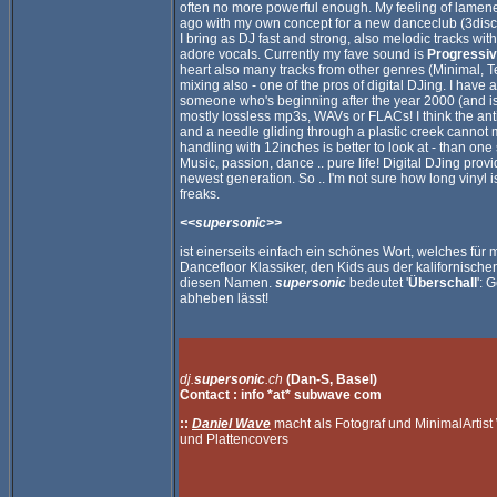
often no more powerful enough. My feeling of lamenes
ago with my own concept for a new danceclub (3disc
I bring as DJ fast and strong, also melodic tracks wit
adore vocals. Currently my fave sound is
Progressiv
heart also many tracks from other genres (Minimal, T
mixing also - one of the pros of digital DJing. I have 
someone who's beginning after the year 2000 (and is 
mostly lossless mp3s, WAVs or FLACs! I think the an
and a needle gliding through a plastic creek cannot 
handling with 12inches is better to look at - than one st
Music, passion, dance .. pure life! Digital DJing provi
newest generation. So .. I'm not sure how long vinyl is
freaks.
<<supersonic>>
ist einerseits einfach ein schönes Wort, welches für
Dancefloor Klassiker, den Kids aus der kalifornisc
diesen Namen.
supersonic
bedeutet '
Überschall
': 
abheben lässt!
dj.
supersonic
.ch
(Dan-S, Basel)
Contact : info *at* subwave com
::
Daniel Wave
macht als Fotograf und MinimalArtist
und Plattencovers