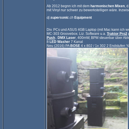
Ab 2012 begnn ich mit dem
harmonischen Mixen
, 
mit Vinyl nur schwer zu bewerkstelligen wäre. Inzwisc
dj.
supersonic
.ch
Equipment
Div. PCs und ASUS 4GB Laptop (mit Mac kann ich wen
MC-303 Groovebox. Liz. Software u.a.
Traktor Pro2
Push
..
DMX Laser
, 400mW, BPM steuerbar über Abl
8
LED Washer
7 Kanal
Neu (2016) PA
BOSE
4 x 802 / 1x 302 2 Endstufen