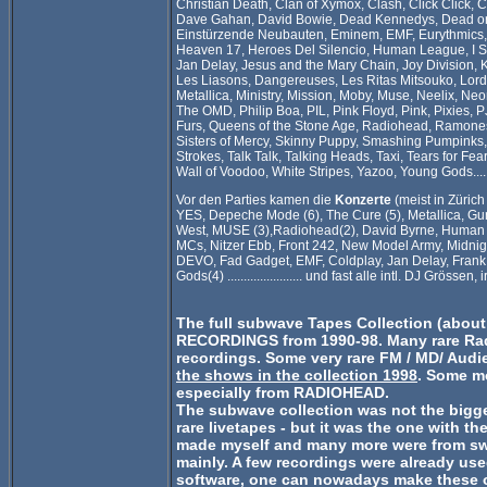
Christian Death, Clan of Xymox, Clash, Click Click,
Dave Gahan, David Bowie, Dead Kennedys, Dead or
Einstürzende Neubauten, Eminem, EMF, Eurythmics, 
Heaven 17, Heroes Del Silencio, Human League, I Sta
Jan Delay, Jesus and the Mary Chain, Joy Division, Kai
Les Liasons, Dangereuses, Les Ritas Mitsouko, Lord
Metallica, Ministry, Mission, Moby, Muse, Neelix, N
The OMD, Philip Boa, PIL, Pink Floyd, Pink, Pixies, 
Furs, Queens of the Stone Age, Radiohead, Ramones
Sisters of Mercy, Skinny Puppy, Smashing Pumpinks,
Strokes, Talk Talk, Talking Heads, Taxi, Tears for Fe
Wall of Voodoo, White Stripes, Yazoo, Young Gods..............
Vor den Parties kamen die
Konzerte
(meist in Züric
YES, Depeche Mode (6), The Cure (5), Metallica, Gun
West, MUSE (3),Radiohead(2), David Byrne, Human Le
MCs, Nitzer Ebb, Front 242, New Model Army, Midnight
DEVO, Fad Gadget, EMF, Coldplay, Jan Delay, Frank
Gods(4) ....................... und fast alle intl. DJ Grösse
The full
subwave Tapes Collection
(about 
RECORDINGS from 1990-98. Many rare Rad
recordings. Some very rare FM / MD/ Aud
the shows in the collection 1998
. Some m
especially from RADIOHEAD.
The subwave collection was not the bigge
rare livetapes - but it was the one with t
made myself and many more were from swa
mainly. A few recordings were already use
software, one can nowadays make these ol