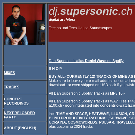
dj.
supersonic
.ch
digital architect
Techno und Tech House Soundscapes
Dan Supersonic alias
Daniel Wave
on Spotify
S H O P
MIXES
BUY ALL (CURRENTLY 12) TRACKS OF MINE AS 
Make sure to leave your e-mail address or contact me 
download.. or even shipped on USB stick if you wish.
TRACKS
All Dan Supersonic Spotify Tracks as MP3 10.-
CONCERT
All Dan Supersonic Spotify Tracks as WAV Files 144
RECORDINGS
a100.ch -
soon integrated into
concentric-watch.c
NEXT RELOADED
incl.
TIME AND SPACE, HEATWAVE, ILLUSION, C
PARTY
BLIND PRODUCTIVITY, RATIONAL, SUBWAVE, S
UCRAINA, COSMOWORLDS, PULSAR, TRAVELLE
plus upcoming 2024 tracks
ABOUT (ENGLISH)