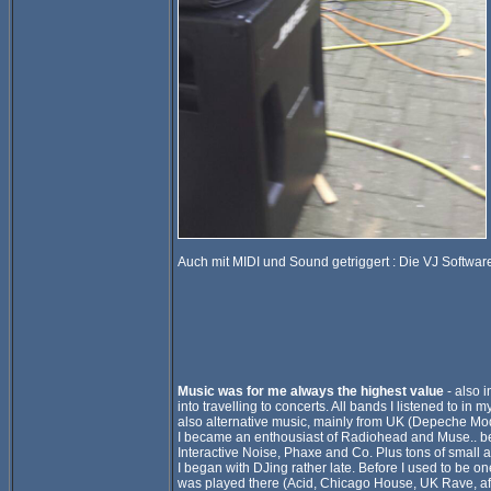
Auch mit MIDI und Sound getriggert : Die VJ Softwa
Music was for me always the highest value
- also i
into travelling to concerts. All bands I listened to in m
also alternative music, mainly from UK (Depeche Mode
I became an enthousiast of Radiohead and Muse.. b
Interactive Noise, Phaxe and Co. Plus tons of small
I began with DJing rather late. Before I used to be on
was played there (Acid, Chicago House, UK Rave, afte