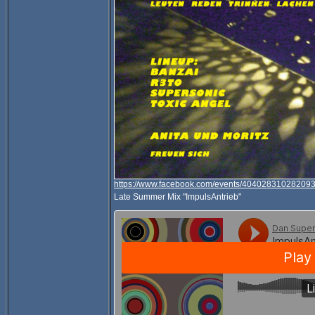
https://www.facebook.com/events/404028310282093
Late Summer Mix "ImpulsAntrieb"